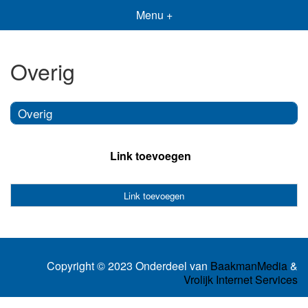
Menu +
Overig
Overig
Link toevoegen
Link toevoegen
Copyright © 2023 Onderdeel van
BaakmanMedia
&
Vrolijk Internet Services