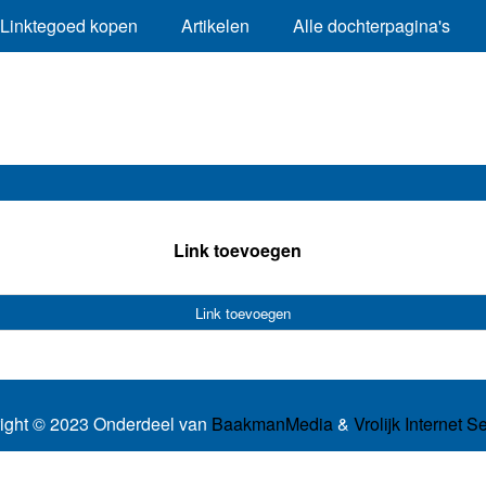
Linktegoed kopen
Artikelen
Alle dochterpagina's
Link toevoegen
Link toevoegen
ight © 2023 Onderdeel van
BaakmanMedia
&
Vrolijk Internet S